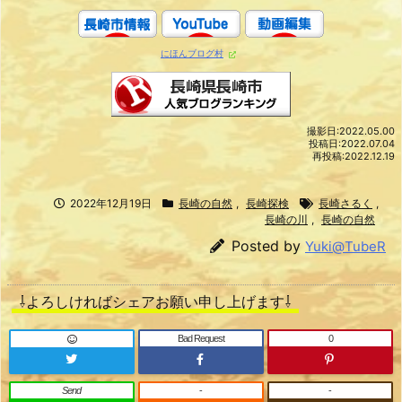
にほんブログ村
撮影日:2022.05.00
投稿日:2022.07.04
再投稿:2022.12.19
2022年12月19日
長崎の自然
,
長崎探検
長崎さるく
,
長崎の川
,
長崎の自然
Posted by
Yuki@TubeR
⇩よろしければシェアお願い申し上げます⇩
Bad Request
0
Send
-
-