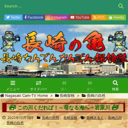
Twitter
Facebook
Instagram
YouTube
RSS
Feedly
メニュー
サイドバー
前へ
次へ
検索
Nagasaki Cam-TV Home
>
長崎探検
>
長崎の自然
この川くだれば！～母なる海へ～岩原川
2022年12月19日
長崎の自然
,
長崎探検
長崎さるく
,
長崎の川
,
長崎の自然