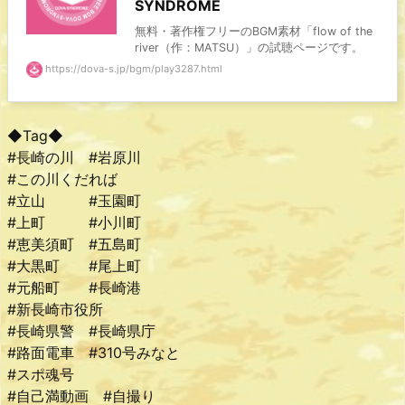
SYNDROME
無料・著作権フリーのBGM素材「flow of the
river（作：MATSU）」の試聴ページです。
https://dova-s.jp/bgm/play3287.html
◆Tag◆
#長崎の川 #岩原川
#この川くだれば
#立山 #玉園町
#上町 #小川町
#恵美須町 #五島町
#大黒町 #尾上町
#元船町 #長崎港
#新長崎市役所
#長崎県警 #長崎県庁
#路面電車 #310号みなと
#スポ魂号
#自己満動画 #自撮り