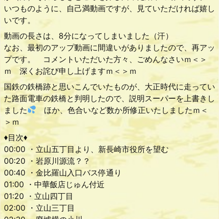
いつものように、自己満動画ですが、見ていただければ嬉し
いです。
動画の長さは、8分になってしまいました（汗）
なお、最初のアップ動画に間違いがありましたので、再アッ
プです。 コメントいただいた方々、ごめんなさいｍ＜＞
ｍ 深くお詫び申し上げますｍ＜＞ｍ
国鉄の鉄橋跡と思いこんでいたものが、大正時代に走ってい
た路面電車の鉄橋と判明したので、説明スーパーを上書きし
ました
ほか、色合いなど数か所修正いたしましたｍ＜
＞ｍ
♦目次♦
00:00 ・立山五丁目より、新長崎市役所を望む
00:20 ・岩原川源流？？
00:40 ・金比羅山入口バス停通り
01:00 ・中華飯店じゅん付近
01:20 ・立山四丁目
02:00 ・立山三丁目