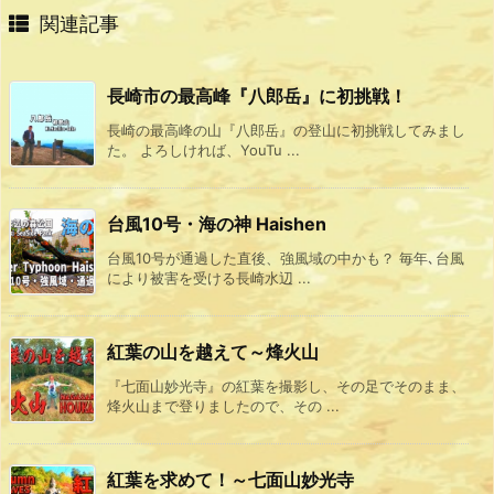
関連記事
長崎市の最高峰『八郎岳』に初挑戦！
長崎の最高峰の山『八郎岳』の登山に初挑戦してみまし
た。 よろしければ、YouTu ...
台風10号・海の神 Haishen
台風10号が通過した直後、強風域の中かも？ 毎年､台風
により被害を受ける長崎水辺 ...
紅葉の山を越えて～烽火山
『七面山妙光寺』の紅葉を撮影し、その足でそのまま、
烽火山まで登りましたので、その ...
紅葉を求めて！～七面山妙光寺