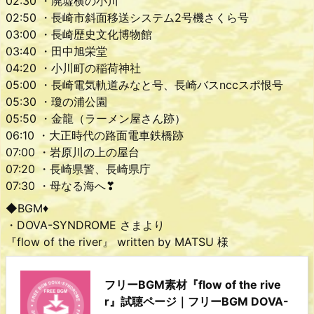
02:30 ・廃墟横の小川
02:50 ・長崎市斜面移送システム2号機さくら号
03:00 ・長崎歴史文化博物館
03:40 ・田中旭栄堂
04:20 ・小川町の稲荷神社
05:00 ・長崎電気軌道みなと号、長崎バスnccスポ恨号
05:30 ・瓊の浦公園
05:50 ・金龍（ラーメン屋さん跡）
06:10 ・大正時代の路面電車鉄橋跡
07:00 ・岩原川の上の屋台
07:20 ・長崎県警、長崎県庁
07:30 ・母なる海へ❣
◆BGM♦
・DOVA-SYNDROME さまより
『flow of the river』 written by MATSU 様
フリーBGM素材『flow of the rive
r』試聴ページ｜フリーBGM DOVA-