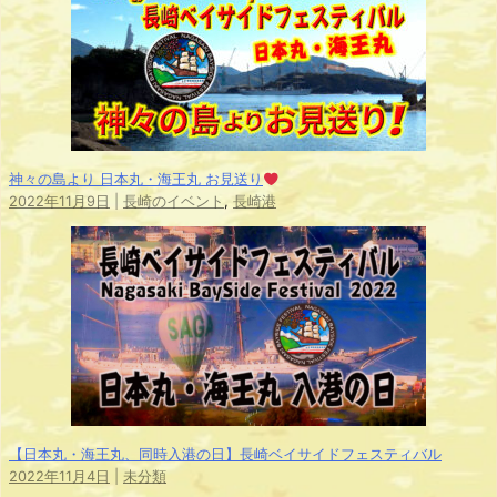
神々の島より 日本丸・海王丸 お見送り
2022年11月9日
|
長崎のイベント
,
長崎港
【日本丸・海王丸、同時入港の日】長崎ベイサイドフェスティバル
2022年11月4日
|
未分類