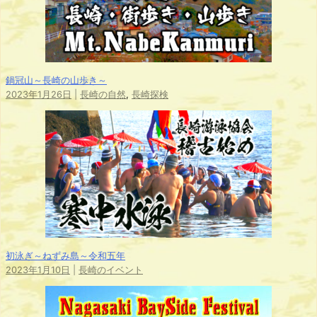
鍋冠山～長崎の山歩き～
2023年1月26日
|
長崎の自然
,
長崎探検
初泳ぎ～ねずみ島～令和五年
2023年1月10日
|
長崎のイベント