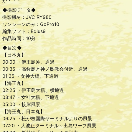
か・・・
◆撮影データ◆
撮影機材：JVC RY980
ワンシーンのみ：GoPro10
編集ソフト：Edius9
作品時間：10分
◆目次◆
【日本丸】
00:00 ・伊王島沖、通過
00:35 ・高鉾島と神ノ島教会付近、通過
01:35 ・女神大橋、下通過
【海王丸】
02:25 ・伊王島大橋、横通過
03:47 ・女神大橋、下通過
05:00 ・接岸風景
【海王丸、日本丸】
06:25 ・松が枝国際ヤーミナルよりの風景
07:20 ・大波止ターミナル～出島ワーフ風景