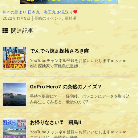
神々の島より 日本丸・海王丸 お見送り
2022年11月9日
|
長崎のイベント
,
長崎港
関連記事
でんでら煉瓦探検さるき隊
YouTubeチャンネル登録をお願いいたしますｍ＜＞ｍ
都市探検家で軍艦島伝道師 ...
GoPro Hero7 の突然のノイズ？
手持ち撮影にて・・帰宅後、パソコンにデータを取り込
み再生してみると、最後の方で2 ...
お帰りなさい❣ 飛鳥Ⅱ
YouTubeチャンネル登録をお願いいたしますｍ＜＞ｍ
ニ年ぶりに、長崎港へ飛鳥 ...