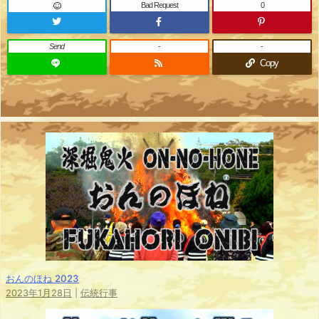
Bad Request
0
Send
-
-
Copy
おんのほね 2023
2023年1月28日
|
伝統行事