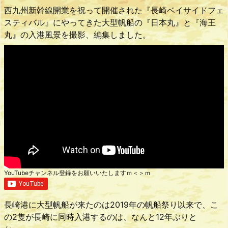
西九州新幹線開業を祝って開催された『長崎ベイサイドフェ
スティバル』にやってきた大型帆船の『日本丸』と『海王
丸』の入港風景を撮影、編集しました。
YouTubeチャンネル登録をお願いいたしますｍ＜＞ｍ
長崎港に大型帆船が来たのは2019年の帆船祭り以来で、こ
の2隻が長崎に同時入港するのは、なんと12年ぶりと