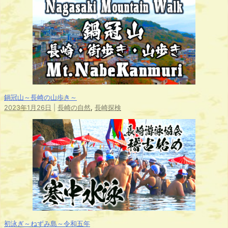
鍋冠山～長崎の山歩き～
2023年1月26日
|
長崎の自然
,
長崎探検
初泳ぎ～ねずみ島～令和五年