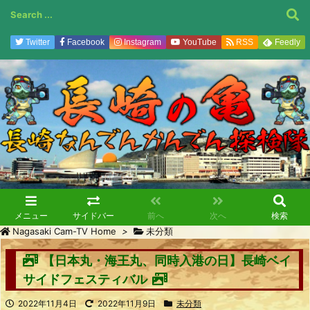
Twitter
Facebook
Instagram
YouTube
RSS
Feedly
メニュー
サイドバー
前へ
次へ
検索
Nagasaki Cam-TV Home
>
未分類
【日本丸・海王丸、同時入港の日】長崎ベイ
サイドフェスティバル
2022年11月4日
2022年11月9日
未分類