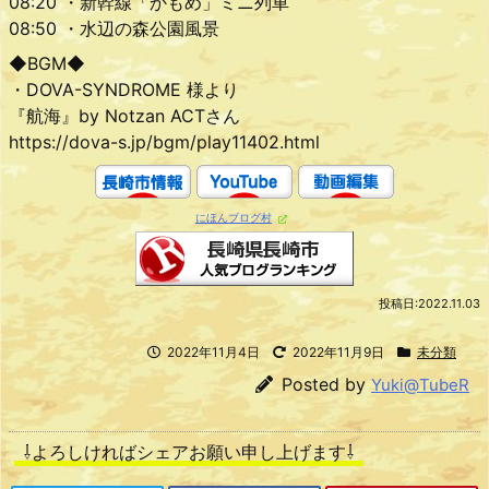
08:20 ・新幹線「かもめ」ミニ列車
08:50 ・水辺の森公園風景
◆BGM◆
・DOVA-SYNDROME 様より
『航海』by Notzan ACTさん
https://dova-s.jp/bgm/play11402.html
にほんブログ村
投稿日:2022.11.03
2022年11月4日
2022年11月9日
未分類
Posted by
Yuki@TubeR
⇩よろしければシェアお願い申し上げます⇩