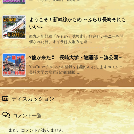
ようこそ！新幹線かもめ ～ふらり長崎それも
いい～
西九州新幹線「かもめ」試験走行 歓迎セレモニーを開
催された日、オイラは人混みを避 ...
?龍が来た❣ 長崎大学・龍踊部 ～湊公園～
YouTubeチャンネル登録をお願いいたしますｍ＜＞ｍ
長崎大学の龍踊部の龍踊披 ...
ディスカッション
コメント一覧
まだ、コメントがありません