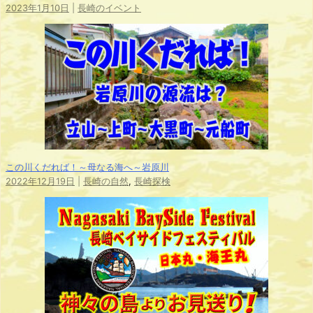
2023年1月10日
|
長崎のイベント
この川くだれば！～母なる海へ～岩原川
2022年12月19日
|
長崎の自然
,
長崎探検