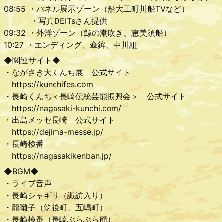
08:55 ・パネル展示ゾーン（船大工町川船TVなど）
・写真DEITsさん提供
09:32 ・外洋ゾーン（鯨の潮吹き、恵美須船）
10:27 ・エンディング、傘鉾、中川組
◆関連サイト◆
・ながさき大くんち展 公式サイト
https://kunchifes.com
・長崎くんち＜長崎伝統芸能振興会＞ 公式サイト
https://nagasaki-kunchi.com/
・出島メッセ長崎 公式サイト
https://dejima-messe.jp/
・長崎検番
https://nagasakikenban.jp/
◆BGM◆
・ライブ音声
・長崎シャギリ（諏訪入り）
・龍囃子（筑後町、五嶋町）
・長崎検番（長崎ぶらぶら節）