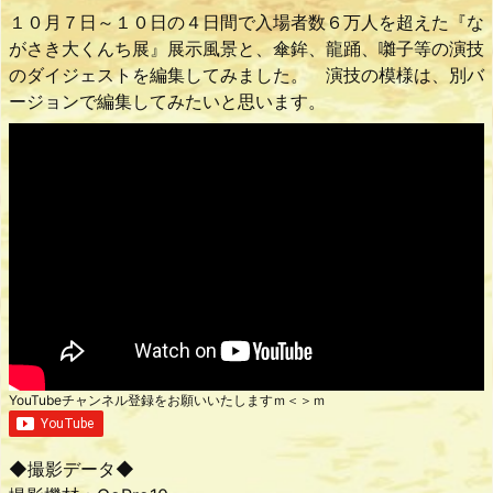
１０月７日～１０日の４日間で入場者数６万人を超えた『な
がさき大くんち展』展示風景と、傘鉾、龍踊、囃子等の演技
のダイジェストを編集してみました。 演技の模様は、別バ
ージョンで編集してみたいと思います。
YouTubeチャンネル登録をお願いいたしますｍ＜＞ｍ
◆撮影データ◆