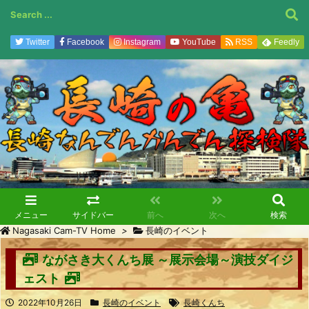
Twitter
Facebook
Instagram
YouTube
RSS
Feedly
メニュー
サイドバー
前へ
次へ
検索
Nagasaki Cam-TV Home
>
長崎のイベント
ながさき大くんち展 ～展示会場～演技ダイジ
ェスト
2022年10月26日
長崎のイベント
長崎くんち