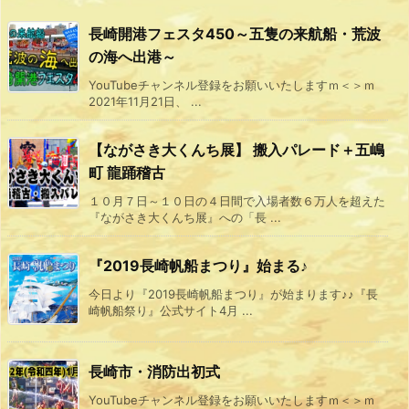
長崎開港フェスタ450～五隻の来航船・荒波
の海へ出港～
YouTubeチャンネル登録をお願いいたしますｍ＜＞ｍ
2021年11月21日、 ...
【ながさき大くんち展】 搬入パレード＋五嶋
町 龍踊稽古
１０月７日～１０日の４日間で入場者数６万人を超えた
『ながさき大くんち展』への「長 ...
『2019長崎帆船まつり』始まる♪
今日より『2019長崎帆船まつり』が始まります♪♪『長
崎帆船祭り』公式サイト4月 ...
長崎市・消防出初式
YouTubeチャンネル登録をお願いいたしますｍ＜＞ｍ