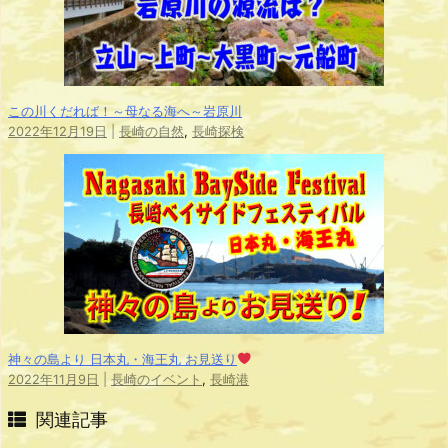
この川くだれば！～母なる海へ～岩原川
2022年12月19日
|
長崎の自然
,
長崎探検
神々の島より 日本丸・海王丸 お見送り
2022年11月9日
|
長崎のイベント
,
長崎港
関連記事