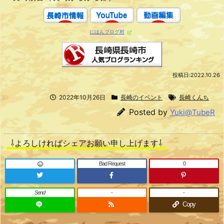
にほんブログ村
投稿日:2022.10.26
2022年10月26日
長崎のイベント
長崎くんち
Posted by
Yuki@TubeR
⇩よろしければシェアお願い申し上げます⇩
Bad Request
0
Send
-
-
Copy