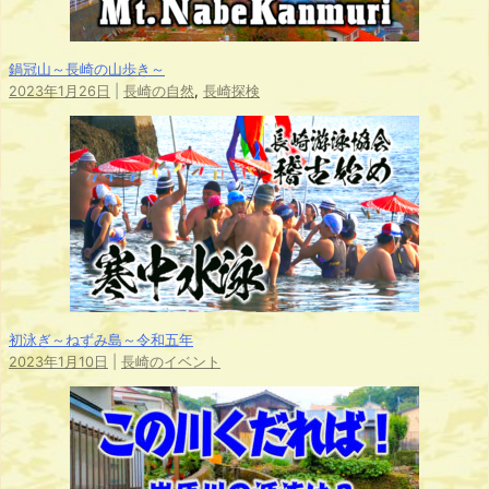
鍋冠山～長崎の山歩き～
2023年1月26日
|
長崎の自然
,
長崎探検
初泳ぎ～ねずみ島～令和五年
2023年1月10日
|
長崎のイベント