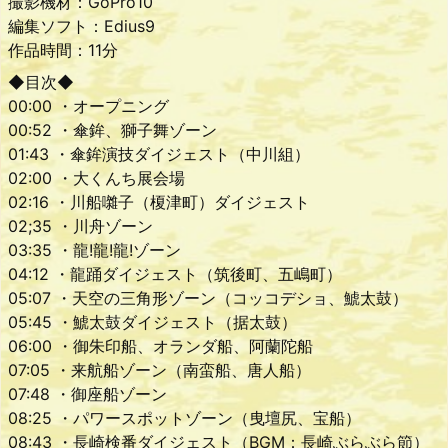
撮影機材：GoPro10
編集ソフト：Edius9
作品時間：11分
◆目次◆
00:00 ・オープニング
00:52 ・傘鉾、獅子舞ゾーン
01:43 ・傘鉾演技ダイジェスト（中川組）
02:00 ・大くんち展会場
02:16 ・川船囃子（榎津町）ダイジェスト
02;35 ・川舟ゾーン
03:35 ・龍!龍!龍!ゾーン
04:12 ・龍踊ダイジェスト（筑後町、五嶋町）
05:07 ・天空の三角形ゾーン（コッコデショ、鯱太鼓）
05:45 ・鯱太鼓ダイジェスト（据太鼓）
06:00 ・御朱印船、オランダ船、阿蘭陀船
07:05 ・来航船ゾーン（南蛮船、唐人船）
07:48 ・御座船ゾーン
08:25 ・パワースポットゾーン（曳壇尻、宝船）
08:43 ・長崎検番ダイジェスト（BGM：長崎ぶらぶら節）