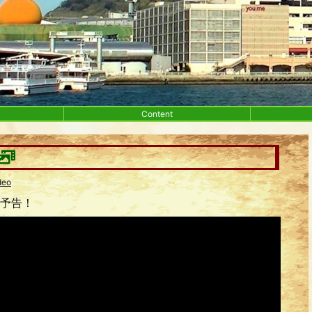
Content
deo
予告！