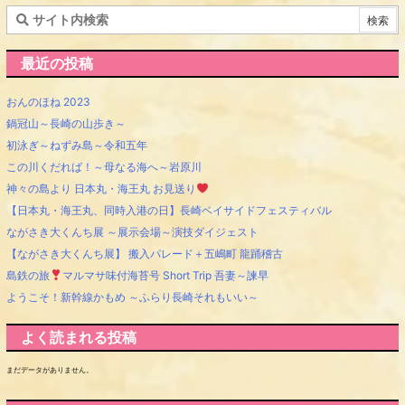
最近の投稿
おんのほね 2023
鍋冠山～長崎の山歩き～
初泳ぎ～ねずみ島～令和五年
この川くだれば！～母なる海へ～岩原川
神々の島より 日本丸・海王丸 お見送り
【日本丸・海王丸、同時入港の日】長崎ベイサイドフェスティバル
ながさき大くんち展 ～展示会場～演技ダイジェスト
【ながさき大くんち展】 搬入パレード＋五嶋町 龍踊稽古
島鉄の旅
マルマサ味付海苔号 Short Trip 吾妻～諫早
ようこそ！新幹線かもめ ～ふらり長崎それもいい～
よく読まれる投稿
まだデータがありません。