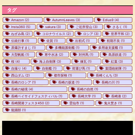
タグ
Amazon
(2)
AutumnLeaves
(3)
Edius9
(4)
Insta360
(5)
sakura
(3)
ご近所登山
(3)
さるく
(1)
ねずみ島
(2)
コロナウイルス
(2)
ロシア
(3)
世界平和
(2)
伝統行事
(1)
佐賀
(1)
出初式
(1)
初期不良
(1)
原爆許すまじ
(1)
多機能護衛艦
(1)
多用途支援艦
(1)
大型帆船
(1)
寒中水泳
(2)
対州馬
(1)
島原鉄道
(1)
桜
(4)
海上自衛隊
(3)
煉瓦
(1)
紅葉
(3)
自撮り
(4)
自衛艦
(1)
荷運び馬
(1)
葉隠砲術隊
(1)
西山ダム
(2)
都市探検
(1)
長崎くんち
(3)
長崎のロシア
(1)
長崎の坂道
(1)
長崎の川
(1)
長崎の秘境
(4)
長崎の自然
(1)
長崎ベイサイドフェスティバル
(1)
長崎大学
(1)
長崎港
(2)
長崎開港フェスタ450
(2)
雲仙市
(1)
鬼火焚き
(1)
龍踊部
(1)