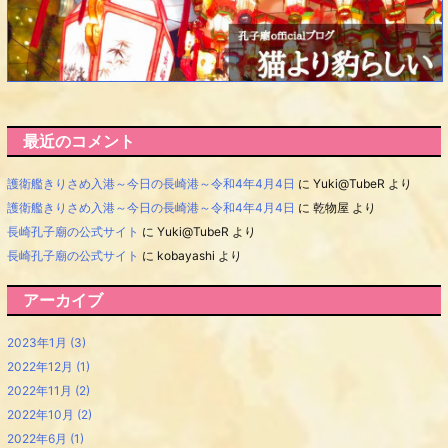
最近のコメント
護衛艦きりさめ入港～今日の長崎港～令和4年4月4日
に
Yuki@TubeR
より
護衛艦きりさめ入港～今日の長崎港～令和4年4月4日
に
乾物屋
より
長崎孔子廟の公式サイト
に
Yuki@TubeR
より
長崎孔子廟の公式サイト
に
kobayashi
より
アーカイブ
2023年1月
(3)
2022年12月
(1)
2022年11月
(2)
2022年10月
(2)
2022年6月
(1)