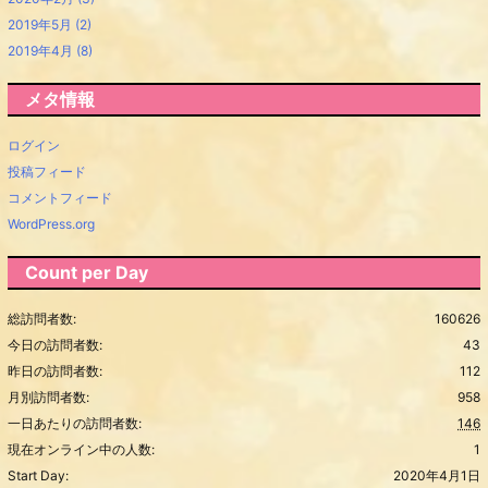
2019年5月
(2)
2019年4月
(8)
メタ情報
ログイン
投稿フィード
コメントフィード
WordPress.org
Count per Day
総訪問者数:
160626
今日の訪問者数:
43
昨日の訪問者数:
112
月別訪問者数:
958
一日あたりの訪問者数:
146
現在オンライン中の人数:
1
Start Day:
2020年4月1日