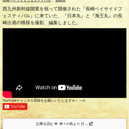
長崎ベイサイドフェスティバル
,
長崎港
西九州新幹線開業を祝って開催された『長崎ベイサイドフ
ェスティバル』に来ていた、『日本丸』と『海王丸』の長
崎出港の模様を撮影、編集しました。
YouTubeチャンネル登録をお願いいたしますｍ＜＞ｍ
記事を読む
神々の島より 日 ...