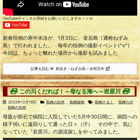
YouTubeチャンネル登録をお願いいたしますｍ＜＞ｍ
新春恒例の寒中水泳が、1月3日に、皇后島（通称ねずみ
島）で行われました。 毎年の恒例の撮影イベント(^o^)
今回は、ちょっと離れた場所から撮影を試みました
記事を読む
初泳ぎ～ねずみ島～令和五年
この川くだれば！～母なる海へ～岩原川
2022年12月19日
長崎の自然
,
長崎探検
長崎さるく
,
長崎の川
,
長崎の自然
母親が胆石で病院に入院していた5月中30日間に、病院への
様子伺いに遠回りして通った日々（汗） その中で、気に
なっていた『岩原川』の源流探しをやってみました。