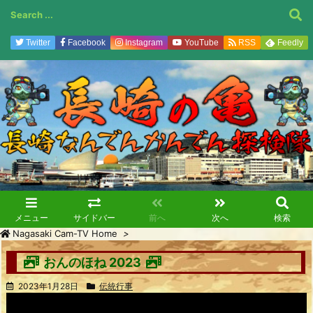
Twitter
Facebook
Instagram
YouTube
RSS
Feedly
メニュー
サイドバー
前へ
次へ
検索
Nagasaki Cam-TV Home
>
おんのほね 2023
2023年1月28日
伝統行事