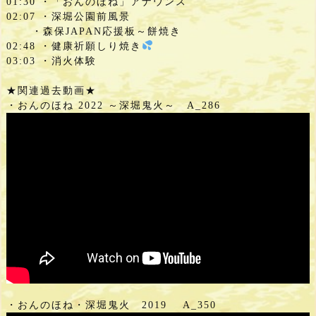
01:30 ・「おんのほね」アナウンス

02:07 ・深堀公園前風景

      ・森保JAPAN応援板～餅焼き

02:48 ・健康祈願しり焼き
03:03 ・消火体験

★関連過去動画★
