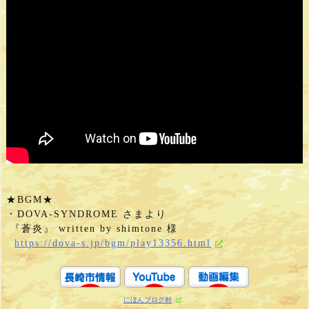
★BGM★

・DOVA-SYNDROME さまより

 『蒼炎』 written by shimtone 様

https://dova-s.jp/bgm/play13356.html
にほんブログ村