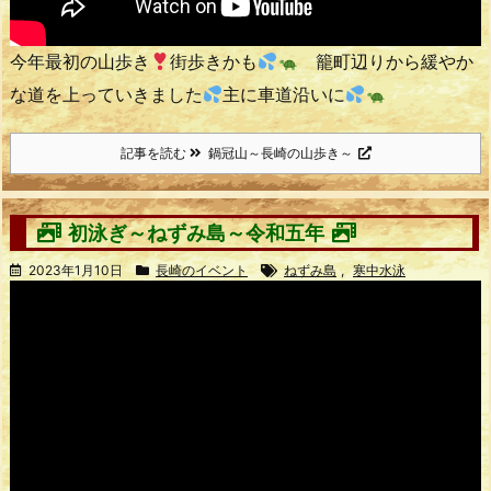
今年最初の山歩き
街歩きかも
籠町辺りから緩やか
な道を上っていきました
主に車道沿いに
記事を読む
鍋冠山～長崎の山歩き～
初泳ぎ～ねずみ島～令和五年
2023年1月10日
長崎のイベント
ねずみ島
,
寒中水泳