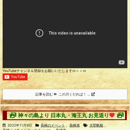
YouTubeチャンネル登録をお願いいたしますｍ＜＞ｍ
記事を読む
この川くだれば！ ...
神々の島より 日本丸・海王丸 お見送り
2022年11月9日
長崎のイベント
,
長崎港
大型帆船
,