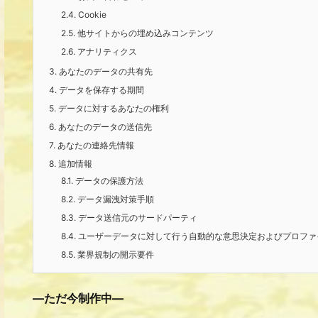
2.4.
Cookie
2.5.
他サイトからの埋め込みコンテンツ
2.6.
アナリティクス
3.
あなたのデータの共有先
4.
データを保存する期間
5.
データに対するあなたの権利
6.
あなたのデータの送信先
7.
あなたの連絡先情報
8.
追加情報
8.1.
データの保護方法
8.2.
データ漏洩対策手順
8.3.
データ送信元のサードパーティ
8.4.
ユーザーデータに対して行う自動的な意思決定およびプロファ
8.5.
業界規制の開示要件
—ただ今制作中—