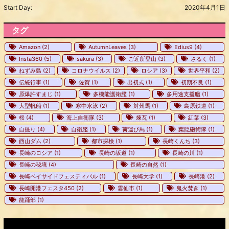
Start Day:
2020年4月1日
タグ
Amazon
(2)
AutumnLeaves
(3)
Edius9
(4)
Insta360
(5)
sakura
(3)
ご近所登山
(3)
さるく
(1)
ねずみ島
(2)
コロナウイルス
(2)
ロシア
(3)
世界平和
(2)
伝統行事
(1)
佐賀
(1)
出初式
(1)
初期不良
(1)
原爆許すまじ
(1)
多機能護衛艦
(1)
多用途支援艦
(1)
大型帆船
(1)
寒中水泳
(2)
対州馬
(1)
島原鉄道
(1)
桜
(4)
海上自衛隊
(3)
煉瓦
(1)
紅葉
(3)
自撮り
(4)
自衛艦
(1)
荷運び馬
(1)
葉隠砲術隊
(1)
西山ダム
(2)
都市探検
(1)
長崎くんち
(3)
長崎のロシア
(1)
長崎の坂道
(1)
長崎の川
(1)
長崎の秘境
(4)
長崎の自然
(1)
長崎ベイサイドフェスティバル
(1)
長崎大学
(1)
長崎港
(2)
長崎開港フェスタ450
(2)
雲仙市
(1)
鬼火焚き
(1)
龍踊部
(1)