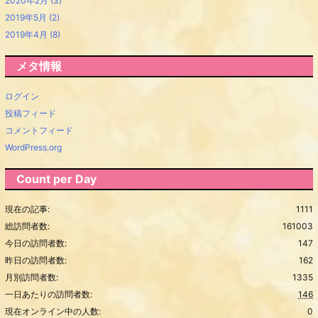
2020年2月
(3)
2019年5月
(2)
2019年4月
(8)
メタ情報
ログイン
投稿フィード
コメントフィード
WordPress.org
Count per Day
現在の記事:
1111
総訪問者数:
161003
今日の訪問者数:
147
昨日の訪問者数:
162
月別訪問者数:
1335
一日あたりの訪問者数:
146
現在オンライン中の人数:
0