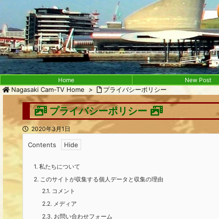
Home
New Post
Nagasaki Cam-TV Home
>
プライバシーポリシー
プライバシーポリシー
2020年3月1日
Contents
1.
私たちについて
2.
このサイトが収集する個人データと収集の理由
2.1.
コメント
2.2.
メディア
2.3.
お問い合わせフォーム