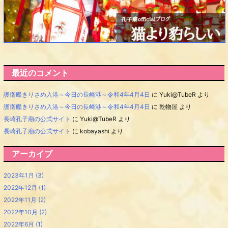
最近のコメント
護衛艦きりさめ入港～今日の長崎港～令和4年4月4日
に
Yuki@TubeR
より
護衛艦きりさめ入港～今日の長崎港～令和4年4月4日
に
乾物屋
より
長崎孔子廟の公式サイト
に
Yuki@TubeR
より
長崎孔子廟の公式サイト
に
kobayashi
より
アーカイブ
2023年1月
(3)
2022年12月
(1)
2022年11月
(2)
2022年10月
(2)
2022年6月
(1)