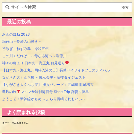
最近の投稿
おんのほね 2023
鍋冠山～長崎の山歩き～
初泳ぎ～ねずみ島～令和五年
この川くだれば！～母なる海へ～岩原川
神々の島より 日本丸・海王丸 お見送り
【日本丸・海王丸、同時入港の日】長崎ベイサイドフェスティバル
ながさき大くんち展 ～展示会場～演技ダイジェスト
【ながさき大くんち展】 搬入パレード＋五嶋町 龍踊稽古
島鉄の旅
マルマサ味付海苔号 Short Trip 吾妻～諫早
ようこそ！新幹線かもめ ～ふらり長崎それもいい～
よく読まれる投稿
まだデータがありません。