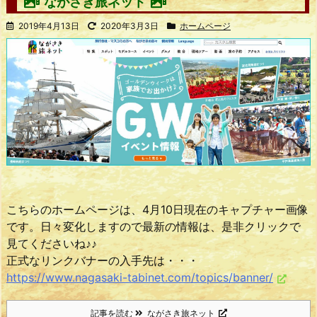
ながさき旅ネット
2019年4月13日
2020年3月3日
ホームページ
こちらのホームページは、4月10日現在のキャプチャー画像
です。日々変化しますので最新の情報は、是非クリックで
見てくださいね♪♪
正式なリンクバナーの入手先は・・・
https://www.nagasaki-tabinet.com/topics/banner/
記事を読む
ながさき旅ネット