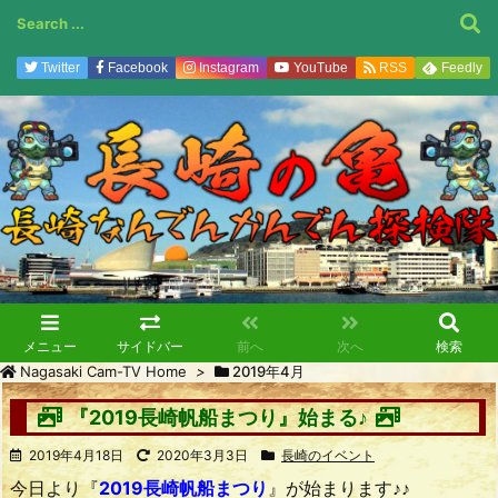
Twitter
Facebook
Instagram
YouTube
RSS
Feedly
メニュー
サイドバー
前へ
次へ
検索
Nagasaki Cam-TV Home
>
2019年4月
『2019長崎帆船まつり』始まる♪
2019年4月18日
2020年3月3日
長崎のイベント
今日より『
2019長崎帆船まつり
』が始まります♪♪