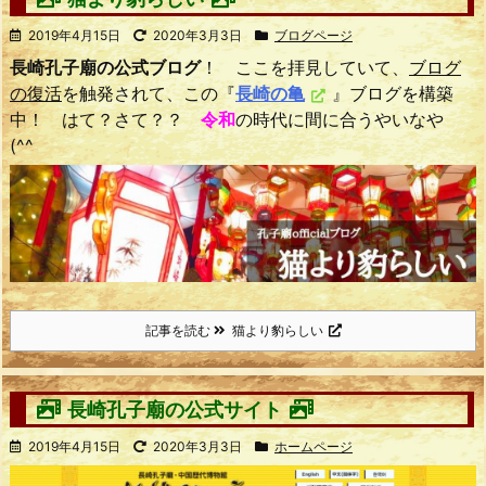
2019年4月15日
2020年3月3日
ブログページ
長崎孔子廟の公式ブログ
！ ここを拝見していて、
ブログ
の復活
を触発されて、この『
長崎の亀
』ブログを構築
中！ はて？さて？？
令和
の時代に間に合うやいなや
(^^ゞ
記事を読む
猫より豹らしい
長崎孔子廟の公式サイト
2019年4月15日
2020年3月3日
ホームページ