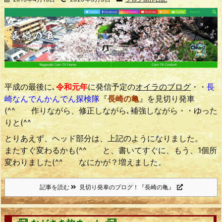
平成の最後に､
令和元年
に発信予定の
オイラのブログ
・・
長
崎なんでんかんでん探検隊
『
長崎の亀
』を見切り発車
(^^ゞ 作りながら、修正しながら､補強しながら・・ゆった
りと(^^ゞ
とりあえず、ヘッド部分は、上記のようになりました。
またすぐ変わるかも(^^ゞ と、書いてすぐに、もう、1個所
変わりました(^^ゞ なにかが？増えました。
記事を読む
見切り発車のブログ！『長崎の亀』