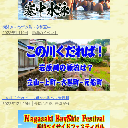
初泳ぎ～ねずみ島～令和五年
2023年1月10日
|
長崎のイベント
この川くだれば！～母なる海へ～岩原川
2022年12月19日
|
長崎の自然
,
長崎探検