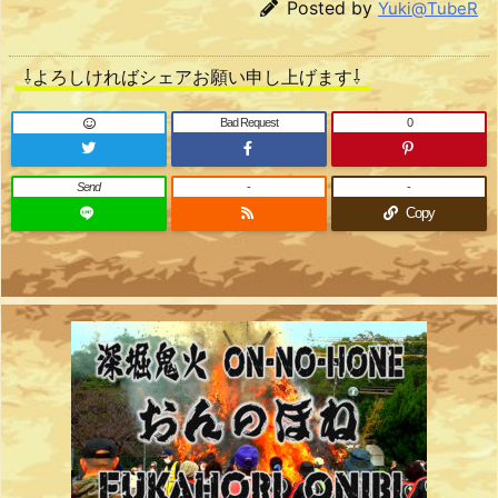
Posted by
Yuki@TubeR
⇩よろしければシェアお願い申し上げます⇩
Bad Request
0
Send
-
-
Copy