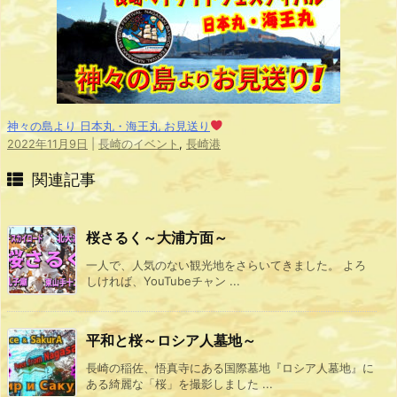
神々の島より 日本丸・海王丸 お見送り
2022年11月9日
|
長崎のイベント
,
長崎港
関連記事
桜さるく～大浦方面～
一人で、人気のない観光地をさらいてきました。 よろ
しければ、YouTubeチャン ...
平和と桜～ロシア人墓地～
長崎の稲佐、悟真寺にある国際墓地『ロシア人墓地』に
ある綺麗な「桜」を撮影しました ...