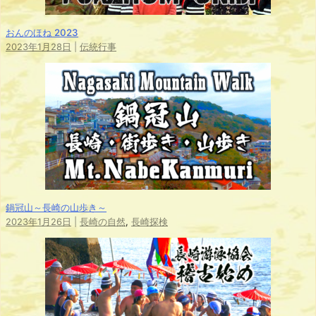
おんのほね 2023
2023年1月28日
|
伝統行事
鍋冠山～長崎の山歩き～
2023年1月26日
|
長崎の自然
,
長崎探検