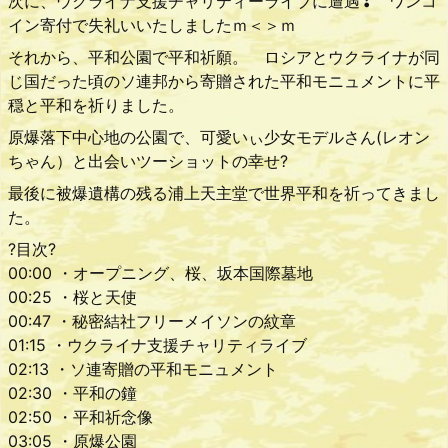
次に、ウクライナ支援チャリティーライブに遭遇❣ ワンコ
イン寄付で失礼いいたしましたｍ＜＞ｍ
それから、平和公園で平和祈願。 ロシアとウクライナが同
じ国だった頃のソ連邦から寄贈された平和モニュメントに平
穏と平和を祈りました。
原爆落下中心地の公園で、可愛いぃ少女モデルさん(レオン
ちゃん）と出会いツーショットの幸せ?
最後に被爆遺構の残る浦上天主堂で世界平和を祈ってきまし
た。
?目次?
00:00 ・オープニング、桜、坂本国際墓地
00:25 ・桜と天使
00:47 ・秘密結社フリーメイソンの紋章
01:15 ・ウクライナ支援チャリティライブ
02:13 ・ソ連寄贈の平和モニュメント
02:30 ・平和の鐘
02:50 ・平和祈念像
03:05 ・原爆公園