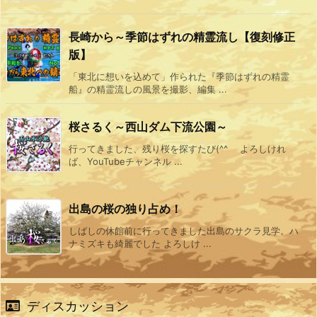
長崎から～季節はずれの精霊流し【復刻修正
版】
「東北に想いを込めて」作られた『季節はずれの精霊
船』の精霊流しの風景を撮影、編集 ...
桜さるく～西山ダム下流公園～
行ってきました、残り桜を探すたび(^^ゞ よろしけれ
ば、YouTubeチャンネル ...
出島の桜の独り占め！
しばしの休館前に行ってきました出島のサクラ見学。ハ
ナミズキも綺麗でした よろしけ ...
ディスカッション