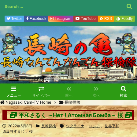
Twitter
Facebook
Instagram
YouTube
RSS
Feedly
メニュー
サイドバー
前へ
次へ
検索
Nagasaki Cam-TV Home
>
長崎探検
平和さるく ～Hет ! Атомная Бомба～ 桜
2022年5月8日
長崎探検
ウクライナ
,
ロシア
,
世界平和
,
原爆許すまじ
,
桜