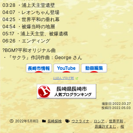
03:28 ・浦上天主堂遺壁
04:07 ・レオンちゃん登場
04:25 ・世界平和の垂れ幕
04:54 ・被爆当時の地層
05:17 ・浦上天主堂、被爆遺構
06:26 ・エンディング
?BGM?平和オリジナル曲
・『サクラ』作詞作曲：George さん
にほんブログ村
撮影日:2022.03.27
投稿日:2022.05.03
2022年5月8日
長崎探検
ウクライナ
,
ロシア
,
世界平和
,
原爆許すまじ
,
桜