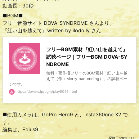
動画長：90秒
■BGM■
フリー音源サイト DOVA-SYNDROME さんより、
『紅い山を越えて』written by ilodolly さん
フリーBGM素材『紅い山を越えて』
試聴ページ｜フリーBGM DOVA-SY
NDROME
無料・著作権フリーのBGM素材「紅い山を越
えて（作：Merry bad ending）」の試聴ペー
ジです。
https://dova-s.jp/bgm/play5046.html
■使用カメラは、GoPro Hero9 と、Insta360one X2 で
す。
編集は、Edius9
探検日:2020.11.15