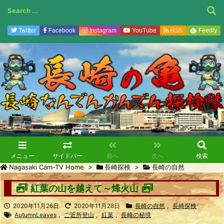
Twitter
Facebook
Instagram
YouTube
RSS
Feedly
メニュー
サイドバー
前へ
次へ
検索
Nagasaki Cam-TV Home
>
長崎探検
>
長崎の自然
紅葉の山を越えて～烽火山
2020年11月26日
2020年11月28日
長崎の自然
,
長崎探検
AutumnLeaves
,
ご近所登山
,
紅葉
,
長崎の秘境