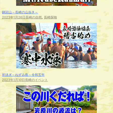
鍋冠山～長崎の山歩き～
2023年1月26日
長崎の自然
,
長崎探検
初泳ぎ～ねずみ島～令和五年
2023年1月10日
長崎のイベント