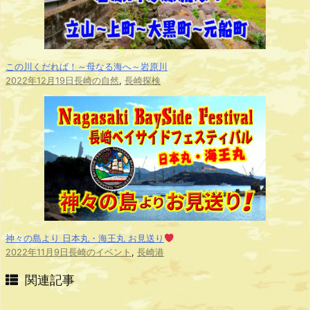
この川くだれば！～母なる海へ～岩原川
2022年12月19日
長崎の自然
,
長崎探検
神々の島より 日本丸・海王丸 お見送り
2022年11月9日
長崎のイベント
,
長崎港
関連記事