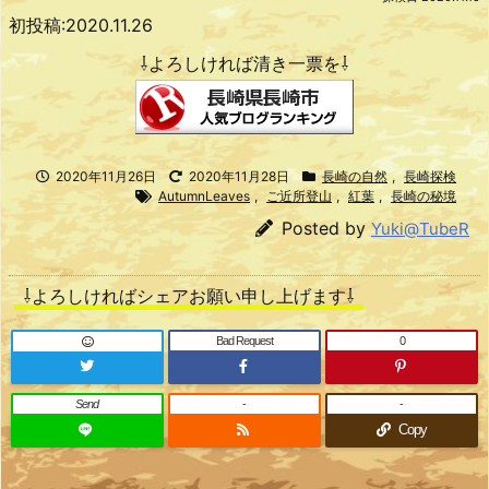
初投稿:2020.11.26
⇩よろしければ清き一票を⇩
2020年11月26日
2020年11月28日
長崎の自然
,
長崎探検
AutumnLeaves
,
ご近所登山
,
紅葉
,
長崎の秘境
Posted by
Yuki@TubeR
⇩よろしければシェアお願い申し上げます⇩
Bad Request
0
Send
-
-
Copy