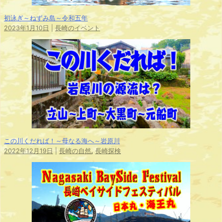
初泳ぎ～ねずみ島～令和五年
2023年1月10日
|
長崎のイベント
この川くだれば！～母なる海へ～岩原川
2022年12月19日
|
長崎の自然
,
長崎探検