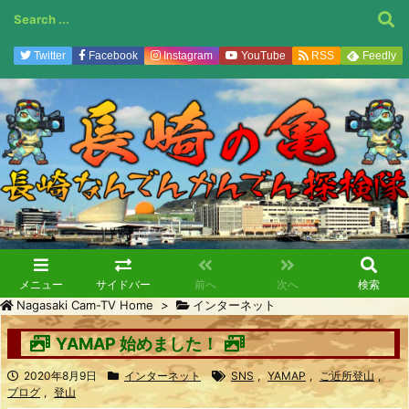
Twitter
Facebook
Instagram
YouTube
RSS
Feedly
メニュー
サイドバー
前へ
次へ
検索
Nagasaki Cam-TV Home
>
インターネット
YAMAP 始めました！
2020年8月9日
インターネット
SNS
,
YAMAP
,
ご近所登山
,
ブログ
,
登山