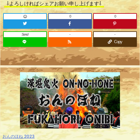
⇩よろしければシェアお願い申し上げます⇩
0
0
Send
-
-
Copy
おんのほね 2023