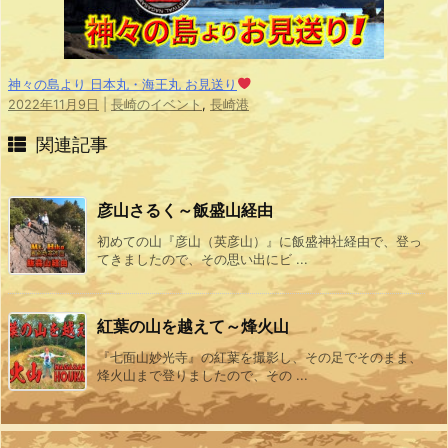
神々の島より 日本丸・海王丸 お見送り
2022年11月9日
|
長崎のイベント
,
長崎港
関連記事
彦山さるく～飯盛山経由
初めての山『彦山（英彦山）』に飯盛神社経由で、登っ
てきましたので、その思い出にビ ...
紅葉の山を越えて～烽火山
『七面山妙光寺』の紅葉を撮影し、その足でそのまま、
烽火山まで登りましたので、その ...