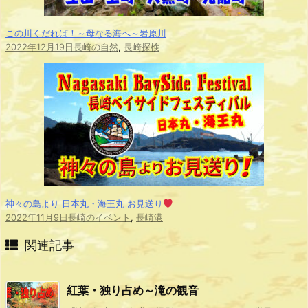
この川くだれば！～母なる海へ～岩原川
2022年12月19日
長崎の自然
,
長崎探検
神々の島より 日本丸・海王丸 お見送り
2022年11月9日
長崎のイベント
,
長崎港
関連記事
紅葉・独り占め～滝の観音