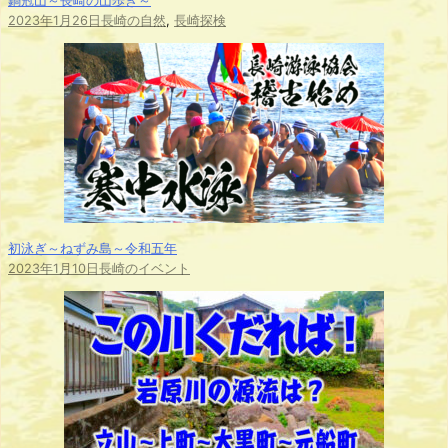
鍋冠山～長崎の山歩き～
2023年1月26日
長崎の自然
,
長崎探検
初泳ぎ～ねずみ島～令和五年
2023年1月10日
長崎のイベント