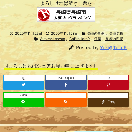
⇩よろしければ清き一票を⇩
2020年11月25日
2020年11月28日
長崎の自然
,
長崎探検
AutumnLeaves
,
GoProHero9
,
紅葉
,
長崎の秘境
Posted by
Yuki@TubeR
⇩よろしければシェアお願い申し上げます⇩
Bad Request
0
Send
-
-
Copy