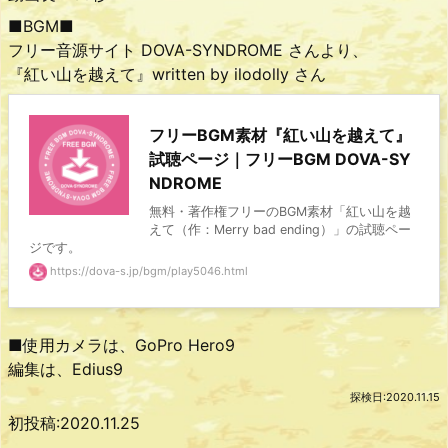
■BGM■
フリー音源サイト DOVA-SYNDROME さんより、
『紅い山を越えて』written by ilodolly さん
フリーBGM素材『紅い山を越えて』
試聴ページ｜フリーBGM DOVA-SY
NDROME
無料・著作権フリーのBGM素材「紅い山を越
えて（作：Merry bad ending）」の試聴ペー
ジです。
https://dova-s.jp/bgm/play5046.html
■使用カメラは、GoPro Hero9
編集は、Edius9
探検日:2020.11.15
初投稿:2020.11.25