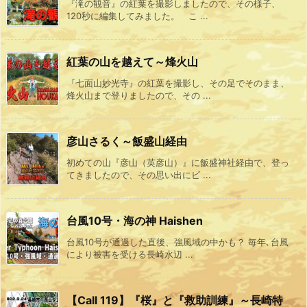
『滝の観音』の紅葉を撮影しましたので、その様子、
120秒に編集してみました。 こ ...
紅葉の山を越えて～烽火山
『七面山妙光寺』の紅葉を撮影し、その足でそのまま、
烽火山まで登りましたので、その ...
彦山さるく～飯盛山経由
初めての山『彦山（英彦山）』に飯盛神社経由で、登っ
てきましたので、その思い出にビ ...
台風10号・海の神 Haishen
台風10号が通過した直後、強風域の中かも？ 毎年､台風
により被害を受ける長崎水辺 ...
【Call 119】『桜』と『救助訓練』～長崎特