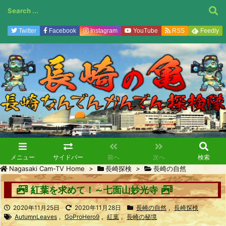
Twitter
Facebook
Instagram
YouTube
RSS
Feedly
メニュー
サイドバー
前へ
次へ
検索
Nagasaki Cam-TV Home
>
長崎探検
>
長崎の自然
紅葉を求めて！～七面山妙光寺
2020年11月25日
2020年11月28日
長崎の自然
,
長崎探検
AutumnLeaves
,
GoProHero9
,
紅葉
,
長崎の秘境