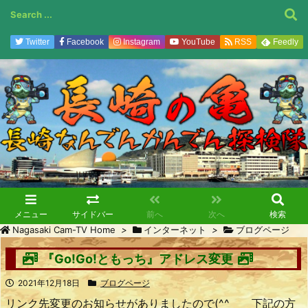
Twitter
Facebook
Instagram
YouTube
RSS
Feedly
メニュー
サイドバー
前へ
次へ
検索
Nagasaki Cam-TV Home
>
インターネット
>
ブログページ
『Go!Go!ともっち』アドレス変更
2021年12月18日
ブログページ
リンク先変更のお知らせがありましたので(^^ゞ 下記の方