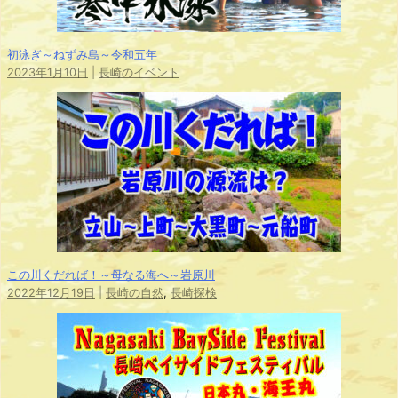
初泳ぎ～ねずみ島～令和五年
2023年1月10日
|
長崎のイベント
この川くだれば！～母なる海へ～岩原川
2022年12月19日
|
長崎の自然
,
長崎探検