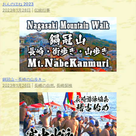
おんのほね 2023
2023年1月28日
|
伝統行事
鍋冠山～長崎の山歩き～
2023年1月26日
|
長崎の自然
,
長崎探検