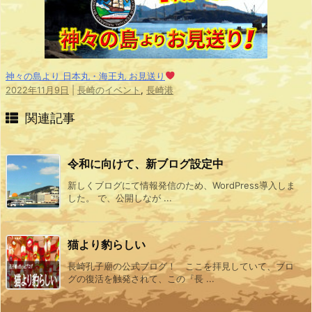
神々の島より 日本丸・海王丸 お見送り
2022年11月9日
|
長崎のイベント
,
長崎港
関連記事
令和に向けて、新ブログ設定中
新しくブログにて情報発信のため、WordPress導入しま
した。 で、公開しなが ...
猫より豹らしい
長崎孔子廟の公式ブログ！ ここを拝見していて、ブロ
グの復活を触発されて、この『長 ...