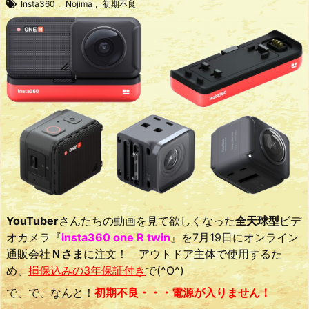
Insta360
,
Nojima
,
初期不良
YouTuber
さんたちの動画を見て欲しくなった
全天球型
ビデ
オカメラ『
insta360 one R twin
』を7月19日にオンライン
通販会社
Ｎさま
に注文！ アウトドア主体で使用するた
め、
損保込みの3年保証付き
で(^O^)
で、で、なんと！
初期不良・・・電源が入りません！