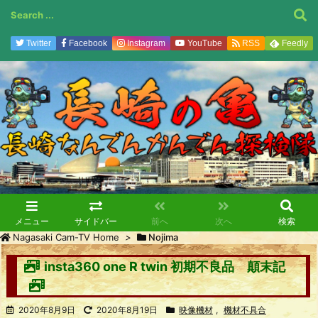
Twitter
Facebook
Instagram
YouTube
RSS
Feedly
メニュー
サイドバー
前へ
次へ
検索
Nagasaki Cam-TV Home
>
Nojima
insta360 one R twin 初期不良品 顛末記
2020年8月9日
2020年8月19日
映像機材
,
機材不具合