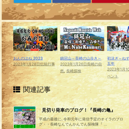
おんのほね 2023
鍋冠山～長崎の山歩き～
初泳ぎ～ね
五年
2023年1月28日
伝統行事
2023年1月26日
長崎の自
2023年1月1
然
,
長崎探検
ベント
関連記事
見切り発車のブログ！『長崎の亀』
平成の最後に､令和元年に発信予定のオイラのブロ
グ・・長崎なんでんかんでん探検隊『 ...