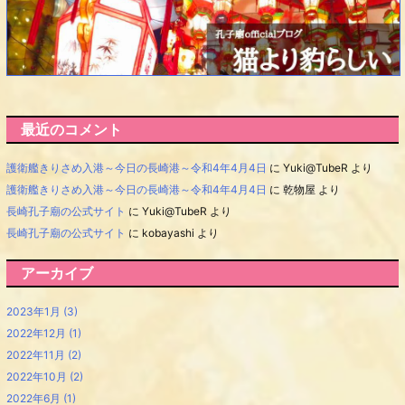
最近のコメント
護衛艦きりさめ入港～今日の長崎港～令和4年4月4日
に
Yuki@TubeR
より
護衛艦きりさめ入港～今日の長崎港～令和4年4月4日
に
乾物屋
より
長崎孔子廟の公式サイト
に
Yuki@TubeR
より
長崎孔子廟の公式サイト
に
kobayashi
より
アーカイブ
2023年1月
(3)
2022年12月
(1)
2022年11月
(2)
2022年10月
(2)
2022年6月
(1)