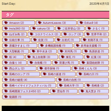
Start Day:
2020年4月1日
タグ
Amazon
(2)
AutumnLeaves
(3)
Edius9
(4)
Insta360
(5)
sakura
(3)
ご近所登山
(3)
さるく
(1)
ねずみ島
(2)
コロナウイルス
(2)
ロシア
(3)
世界平和
(2)
伝統行事
(1)
佐賀
(1)
出初式
(1)
初期不良
(1)
原爆許すまじ
(1)
多機能護衛艦
(1)
多用途支援艦
(1)
大型帆船
(1)
寒中水泳
(2)
対州馬
(1)
島原鉄道
(1)
桜
(4)
海上自衛隊
(3)
煉瓦
(1)
紅葉
(3)
自撮り
(4)
自衛艦
(1)
荷運び馬
(1)
葉隠砲術隊
(1)
西山ダム
(2)
都市探検
(1)
長崎くんち
(3)
長崎のロシア
(1)
長崎の坂道
(1)
長崎の川
(1)
長崎の秘境
(4)
長崎の自然
(1)
長崎ベイサイドフェスティバル
(1)
長崎大学
(1)
長崎港
(2)
長崎開港フェスタ450
(2)
雲仙市
(1)
鬼火焚き
(1)
龍踊部
(1)