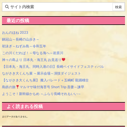
最近の投稿
おんのほね 2023
鍋冠山～長崎の山歩き～
初泳ぎ～ねずみ島～令和五年
この川くだれば！～母なる海へ～岩原川
神々の島より 日本丸・海王丸 お見送り
【日本丸・海王丸、同時入港の日】長崎ベイサイドフェスティバル
ながさき大くんち展 ～展示会場～演技ダイジェスト
【ながさき大くんち展】 搬入パレード＋五嶋町 龍踊稽古
島鉄の旅
マルマサ味付海苔号 Short Trip 吾妻～諫早
ようこそ！新幹線かもめ ～ふらり長崎それもいい～
よく読まれる投稿
まだデータがありません。