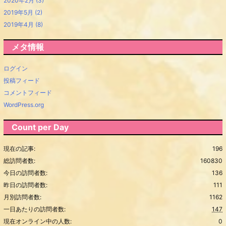
2020年2月
(3)
2019年5月
(2)
2019年4月
(8)
メタ情報
ログイン
投稿フィード
コメントフィード
WordPress.org
Count per Day
現在の記事:
196
総訪問者数:
160830
今日の訪問者数:
136
昨日の訪問者数:
111
月別訪問者数:
1162
一日あたりの訪問者数:
147
現在オンライン中の人数:
0