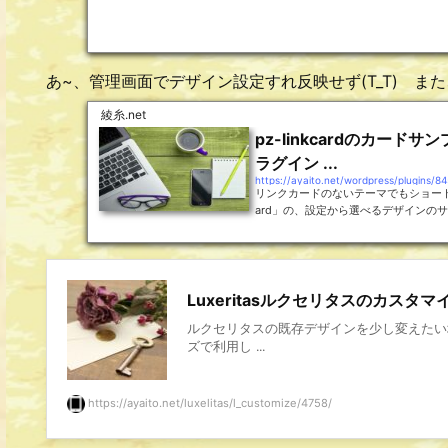
あ~、管理画面でデザイン設定すれ反映せず(T_T) 
綾糸.net
pz-linkcardのカー
ラグイン ...
https://ayaito.net/wordpress/plugins/84
リンクカードのないテーマでもショートコ
ard」の、設定から選べるデザインのサ
Luxeritasルクセリタスのカスタマ
ルクセリタスの既存デザインを少し変えたい
ズで利用し ...
https://ayaito.net/luxelitas/l_customize/4758/