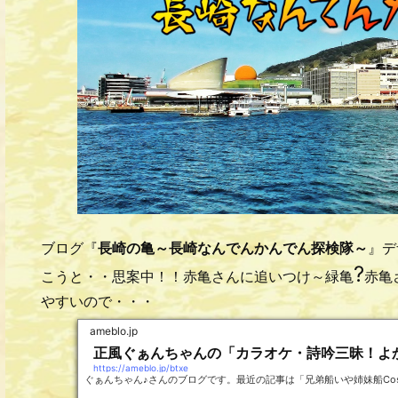
ブログ『
長崎の亀～長崎なんでんかんでん探検隊～
』デ
?
こうと・・思案中！！赤亀さんに追いつけ～緑亀
赤亀
やすいので・・・
ameblo.jp
正風ぐぁんちゃんの「カラオケ・詩吟三昧！よ
https://ameblo.jp/btxe
ぐぁんちゃん♪さんのブログです。最近の記事は「兄弟船いや姉妹船Costa N