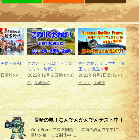
ずみ島～令和
この川くだれば！～母な
神々の島より 日本丸・海
る海へ～岩原川
王丸 お見送り
0日
長崎のイ
2022年12月19日
長崎の自
2022年11月9日
長崎のイ
然
,
長崎探検
ベント
,
長崎港
長崎の亀！なんでんかんでんテスト中！
WordPress ブログ開始！！の前の設定作業中(^^ゞ
長崎の亀・ロゴ制作中 ...