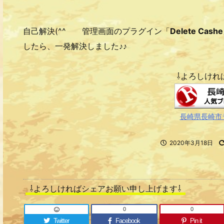
自己解決(^^ゞ 管理画面のプラグイン「
Delete Cashe
したら、一発解決しました♪♪
⇩よろしけれ
長崎県長崎市
2020年3月18日
⇩よろしければシェアお願い申し上げます⇩
0
0
Twitter
Facebook
Pin it