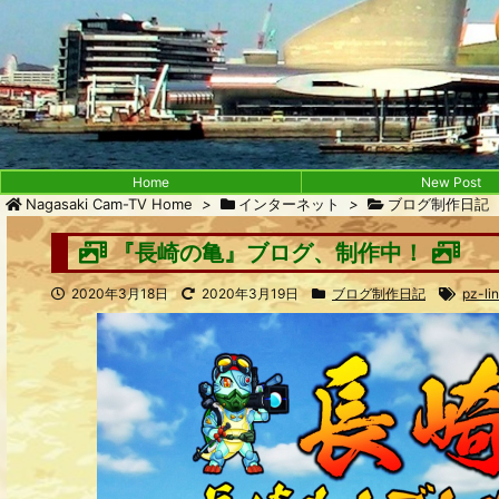
Home
New Post
Nagasaki Cam-TV Home
>
インターネット
>
ブログ制作日記
『長崎の亀』ブログ、制作中！
2020年3月18日
2020年3月19日
ブログ制作日記
pz-li