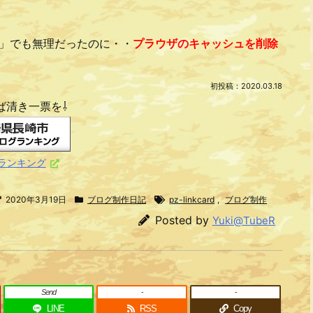
」でも無理だったのに・・
プラウザのキャッシュを削除
初投稿：2020.03.18
ば清き一票を⇩
ランキング
2020年3月19日
ブログ制作日記
pz-linkcard
,
ブログ制作
Posted by
Yuki@TubeR
Send
-
-
LINE
RSS
Copy