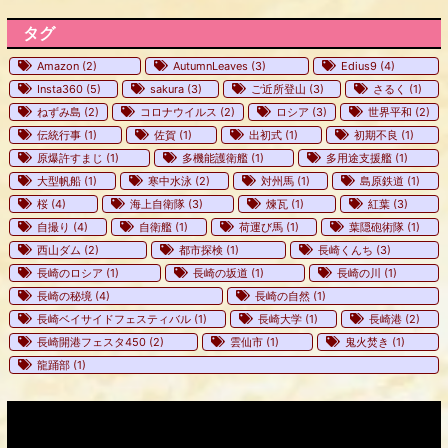
タグ
Amazon
(2)
AutumnLeaves
(3)
Edius9
(4)
Insta360
(5)
sakura
(3)
ご近所登山
(3)
さるく
(1)
ねずみ島
(2)
コロナウイルス
(2)
ロシア
(3)
世界平和
(2)
伝統行事
(1)
佐賀
(1)
出初式
(1)
初期不良
(1)
原爆許すまじ
(1)
多機能護衛艦
(1)
多用途支援艦
(1)
大型帆船
(1)
寒中水泳
(2)
対州馬
(1)
島原鉄道
(1)
桜
(4)
海上自衛隊
(3)
煉瓦
(1)
紅葉
(3)
自撮り
(4)
自衛艦
(1)
荷運び馬
(1)
葉隠砲術隊
(1)
西山ダム
(2)
都市探検
(1)
長崎くんち
(3)
長崎のロシア
(1)
長崎の坂道
(1)
長崎の川
(1)
長崎の秘境
(4)
長崎の自然
(1)
長崎ベイサイドフェスティバル
(1)
長崎大学
(1)
長崎港
(2)
長崎開港フェスタ450
(2)
雲仙市
(1)
鬼火焚き
(1)
龍踊部
(1)