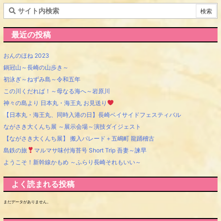
最近の投稿
おんのほね 2023
鍋冠山～長崎の山歩き～
初泳ぎ～ねずみ島～令和五年
この川くだれば！～母なる海へ～岩原川
神々の島より 日本丸・海王丸 お見送り
【日本丸・海王丸、同時入港の日】長崎ベイサイドフェスティバル
ながさき大くんち展 ～展示会場～演技ダイジェスト
【ながさき大くんち展】 搬入パレード＋五嶋町 龍踊稽古
島鉄の旅
マルマサ味付海苔号 Short Trip 吾妻～諫早
ようこそ！新幹線かもめ ～ふらり長崎それもいい～
よく読まれる投稿
まだデータがありません。