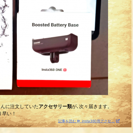
さんに注文していた
アクセサリー類
が､次々届きます。
り早い！
記事を読む
insta360用アクセ ...