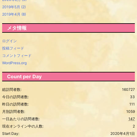
2019年5月
(2)
2019年4月
(8)
メタ情報
ログイン
投稿フィード
コメントフィード
WordPress.org
Count per Day
総訪問者数:
160727
今日の訪問者数:
33
昨日の訪問者数:
111
月別訪問者数:
1059
一日あたりの訪問者数:
147
現在オンライン中の人数:
2
Start Day:
2020年4月1日