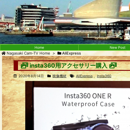
Home
New Post
Nagasaki Cam-TV Home
>
AliExpress
insta360用アクセサリー購入
2020年8月14日
映像機材
AliExpress
,
Insta360