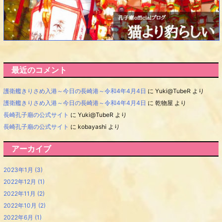
最近のコメント
護衛艦きりさめ入港～今日の長崎港～令和4年4月4日
に
Yuki@TubeR
より
護衛艦きりさめ入港～今日の長崎港～令和4年4月4日
に
乾物屋
より
長崎孔子廟の公式サイト
に
Yuki@TubeR
より
長崎孔子廟の公式サイト
に
kobayashi
より
アーカイブ
2023年1月
(3)
2022年12月
(1)
2022年11月
(2)
2022年10月
(2)
2022年6月
(1)