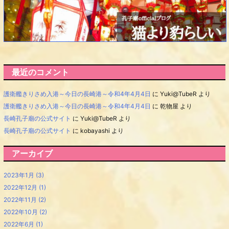
最近のコメント
護衛艦きりさめ入港～今日の長崎港～令和4年4月4日
に
Yuki@TubeR
より
護衛艦きりさめ入港～今日の長崎港～令和4年4月4日
に
乾物屋
より
長崎孔子廟の公式サイト
に
Yuki@TubeR
より
長崎孔子廟の公式サイト
に
kobayashi
より
アーカイブ
2023年1月
(3)
2022年12月
(1)
2022年11月
(2)
2022年10月
(2)
2022年6月
(1)