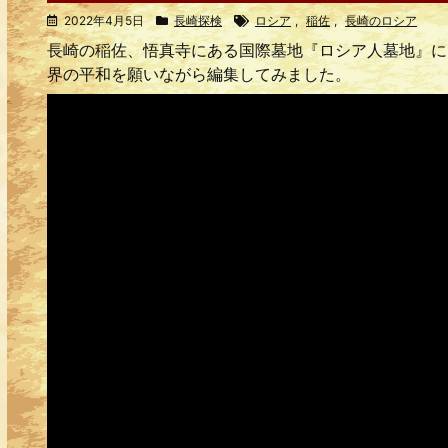
2022年4月5日
長崎探検
ロシア
,
稲佐
,
長崎のロシア
長崎の稲佐、悟真寺にある国際墓地『ロシア人墓地』に
界の平和を願いながら編集してみました。