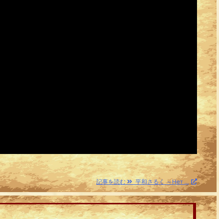
記事を読む
平和さるく ～Hет ...