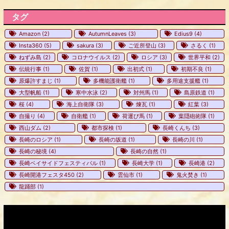
タグ
Amazon
(2)
AutumnLeaves
(3)
Edius9
(4)
Insta360
(5)
sakura
(3)
ご近所登山
(3)
さるく
(1)
ねずみ島
(2)
コロナウイルス
(2)
ロシア
(3)
世界平和
(2)
伝統行事
(1)
佐賀
(1)
出初式
(1)
初期不良
(1)
原爆許すまじ
(1)
多機能護衛艦
(1)
多用途支援艦
(1)
大型帆船
(1)
寒中水泳
(2)
対州馬
(1)
島原鉄道
(1)
桜
(4)
海上自衛隊
(3)
煉瓦
(1)
紅葉
(3)
自撮り
(4)
自衛艦
(1)
荷運び馬
(1)
葉隠砲術隊
(1)
西山ダム
(2)
都市探検
(1)
長崎くんち
(3)
長崎のロシア
(1)
長崎の坂道
(1)
長崎の川
(1)
長崎の秘境
(4)
長崎の自然
(1)
長崎ベイサイドフェスティバル
(1)
長崎大学
(1)
長崎港
(2)
長崎開港フェスタ450
(2)
雲仙市
(1)
鬼火焚き
(1)
龍踊部
(1)