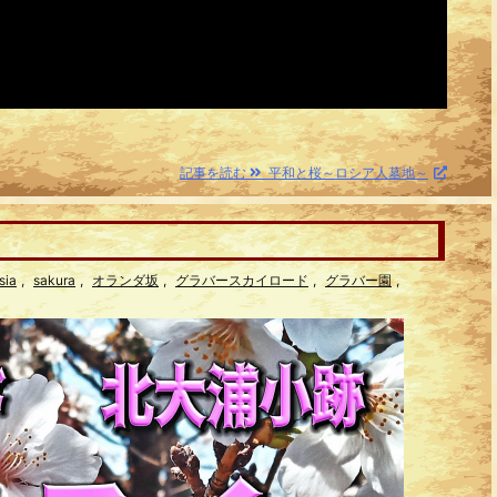
記事を読む
平和と桜～ロシア人墓地～
sia
,
sakura
,
オランダ坂
,
グラバースカイロード
,
グラバー園
,