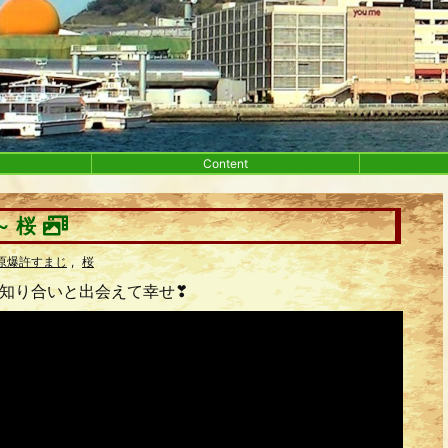
Content
～ 桜
原爆許すまじ
,
桜
お知り合いと出会えて幸せ❣