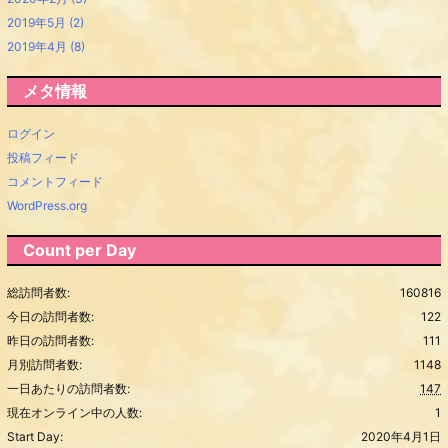
2019年5月
(2)
2019年4月
(8)
メタ情報
ログイン
投稿フィード
コメントフィード
WordPress.org
Count per Day
総訪問者数:
160816
今日の訪問者数:
122
昨日の訪問者数:
111
月別訪問者数:
1148
一日あたりの訪問者数:
147
現在オンライン中の人数:
1
Start Day:
2020年4月1日