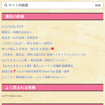
最近の投稿
おんのほね 2023
鍋冠山～長崎の山歩き～
初泳ぎ～ねずみ島～令和五年
この川くだれば！～母なる海へ～岩原川
神々の島より 日本丸・海王丸 お見送り
【日本丸・海王丸、同時入港の日】長崎ベイサイドフェスティバル
ながさき大くんち展 ～展示会場～演技ダイジェスト
【ながさき大くんち展】 搬入パレード＋五嶋町 龍踊稽古
島鉄の旅
マルマサ味付海苔号 Short Trip 吾妻～諫早
ようこそ！新幹線かもめ ～ふらり長崎それもいい～
よく読まれる投稿
まだデータがありません。