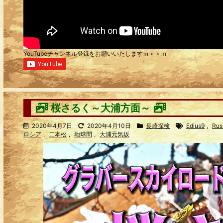
YouTubeチャンネル登録をお願いいたしますｍ＜＞ｍ
桜さるく～大浦方面～
2020年4月7日
2020年4月10日
長崎探検
Edius9
,
Rus
ロシア
,
二本松
,
地球間
,
大浦元気坂