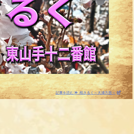
記事を読む
桜さるく～大浦方面～