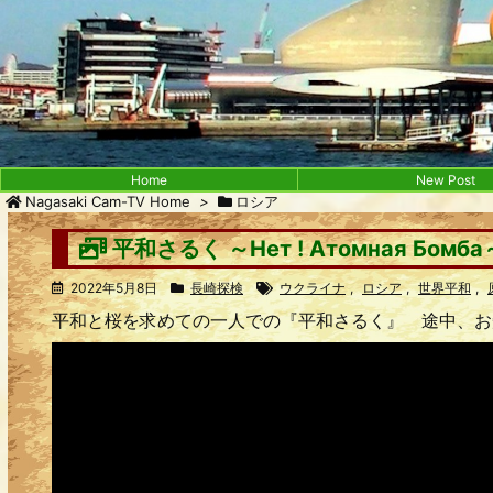
Home
New Post
Nagasaki Cam-TV Home
>
ロシア
平和さるく ～Hет ! Атомная Бомба
2022年5月8日
長崎探検
ウクライナ
,
ロシア
,
世界平和
,
平和と桜を求めての一人での『平和さるく』 途中、