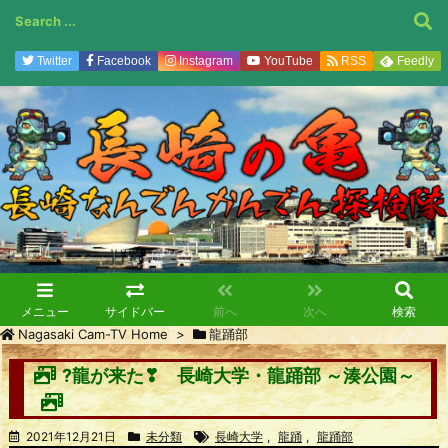
Twitter
Facebook
Instagram
YouTube
RSS
Feedly
メニュー
サイドバー
前へ
次へ
検索
Nagasaki Cam-TV Home
>
龍踊部
?龍が来た❣ 長崎大学・龍踊部 ～湊公園～
2021年12月21日
未分類
長崎大学
,
龍踊
,
龍踊部