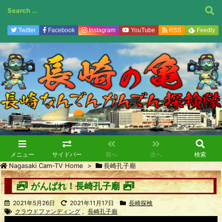
Twitter
Facebook
Instagram
YouTube
RSS
Feedly
メニュー
サイドバー
前へ
次へ
検索
Nagasaki Cam-TV Home
>
長崎孔子廟
がんばれ！長崎孔子廟
2021年5月26日
2021年11月17日
長崎探検
クラウドファンディング
,
長崎孔子廟