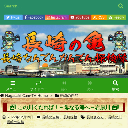
Twitter
Facebook
Instagram
YouTube
RSS
Feedly
メニュー
サイドバー
前へ
次へ
検索
Nagasaki Cam-TV Home
>
長崎の自然
この川くだれば！～母なる海へ～岩原川
2022年12月19日
長崎の自然
,
長崎探検
長崎さるく
,
長崎の川
,
長崎の自然