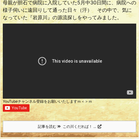
母親が胆石で病院に入院していた5月中30日間に、病院への
様子伺いに遠回りして通った日々（汗） その中で、気に
なっていた『岩原川』の源流探しをやってみました。
YouTubeチャンネル登録をお願いいたしますｍ＜＞ｍ
記事を読む
この川くだれば！ ...