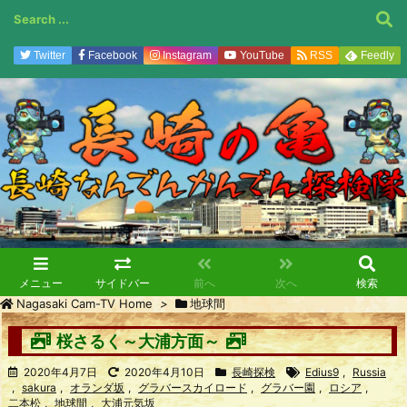
Twitter
Facebook
Instagram
YouTube
RSS
Feedly
メニュー
サイドバー
前へ
次へ
検索
Nagasaki Cam-TV Home
>
地球間
桜さるく～大浦方面～
2020年4月7日
2020年4月10日
長崎探検
Edius9
,
Russia
,
sakura
,
オランダ坂
,
グラバースカイロード
,
グラバー園
,
ロシア
,
二本松
,
地球間
,
大浦元気坂