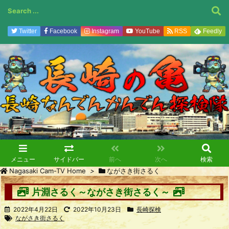
Twitter
Facebook
Instagram
YouTube
RSS
Feedly
メニュー
サイドバー
前へ
次へ
検索
Nagasaki Cam-TV Home
>
ながさき街さるく
片淵さるく～ながさき街さるく～
2022年4月22日
2022年10月23日
長崎探検
ながさき街さるく