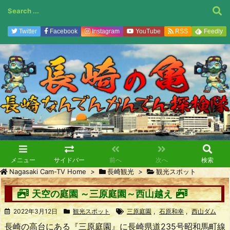
Twitter
Facebook
Instagram
YouTube
RSS
Feedly
メニュー
サイドバー
前へ
次へ
検索
Nagasaki Cam-TV Home
>
長崎観光
>
観光スポット
天空の庭園 ～三原庭園～西山越え
2022年3月12日
観光スポット
三原庭園
,
石原和幸
,
西山ダム
長崎の高台にある『三原庭園』に長崎県道235号昭和馬町線