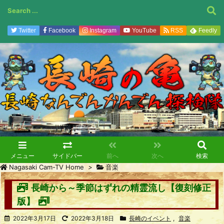
Twitter
Facebook
Instagram
YouTube
RSS
Feedly
メニュー
サイドバー
前へ
次へ
検索
Nagasaki Cam-TV Home
>
音楽
長崎から～季節はずれの精霊流し【復刻修正
版】
2022年3月17日
2022年3月18日
長崎のイベント
,
音楽