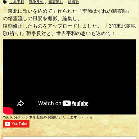
世界平和
,
戦争反対
,
精霊流し
,
鎮魂歌
「東北に想いを込めて」作られた『季節はずれの精霊船』
の精霊流しの風景を撮影、編集し、
復刻修正したものをアップロードしました。 『311東北鎮魂
歌(祈り)』戦争反対と、世界平和の思いも込めて！
YouTubeチャンネル登録をお願いいたしますｍ＜＞ｍ