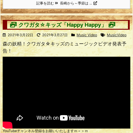
記事を読む
長崎から～季節は ...
クワガタ☆キッズ「Happy Happy」
2021年3月22日
2021年3月27日
Music Video
MusicVideo
森の妖精！クワガタ☆キッズのミュージックビデオ発表予
告！
YouTubeチャンネル登録をお願いいたしますｍ＜＞ｍ