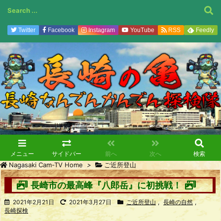
Twitter
Facebook
Instagram
YouTube
RSS
Feedly
メニュー
サイドバー
前へ
次へ
検索
Nagasaki Cam-TV Home
>
ご近所登山
長崎市の最高峰『八郎岳』に初挑戦！
2021年2月21日
2021年3月27日
ご近所登山
,
長崎の自然
,
長崎探検